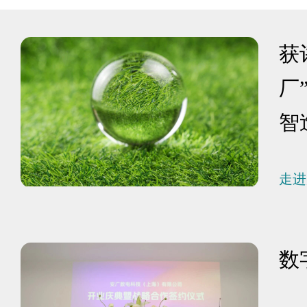
获
厂
智造
走进
数